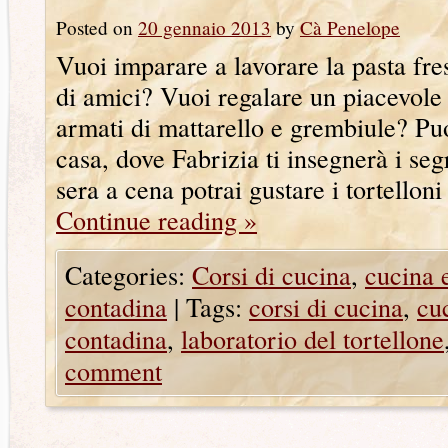
Posted on
20 gennaio 2013
by
Cà Penelope
Vuoi imparare a lavorare la pasta fr
di amici? Vuoi regalare un piacevole
armati di mattarello e grembiule? Puo
casa, dove Fabrizia ti insegnerà i segr
sera a cena potrai gustare i tortellon
Continue reading
»
Categories:
Corsi di cucina
,
cucina 
contadina
|
Tags:
corsi di cucina
,
cu
contadina
,
laboratorio del tortellone
comment