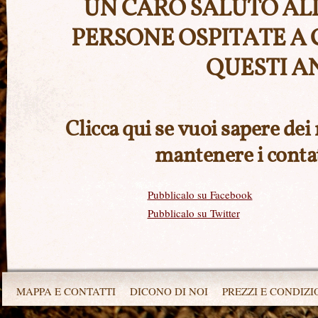
UN CARO SALUTO ALL
PERSONE OSPITATE A 
QUESTI AN
Clicca qui se vuoi sapere dei 
mantenere i contat
Pubblicalo su Facebook
Pubblicalo su Twitter
Pubblicalo su Google+
Invia con Shareaholic Mail
Pubblicalo su Pinterest
Pubblicalo su Facebook
Pubblicalo su Twitter
MAPPA E CONTATTI
DICONO DI NOI
PREZZI E CONDIZI
Pubblicalo su Google+