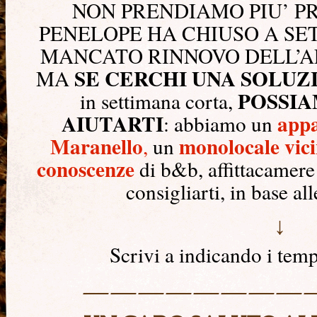
NON PRENDIAMO PIU’ PR
PENELOPE HA CHIUSO A SET
MANCATO RINNOVO DELL’AF
SE CERCHI UNA SOLUZ
MA
POSSI
in settimana corta,
AIUTARTI
appa
:
abbiamo un
Maranello
monolocale vici
,
un
conoscenze
di b&b, affittacamere 
consigliarti, in base al
↓
Scrivi a
indicando i temp
————————