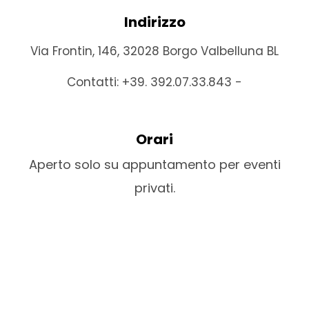
Indirizzo
Via Frontin, 146, 32028 Borgo Valbelluna BL
Contatti: +39. 392.07.33.843 -
Orari
Aperto solo su appuntamento per eventi
privati.