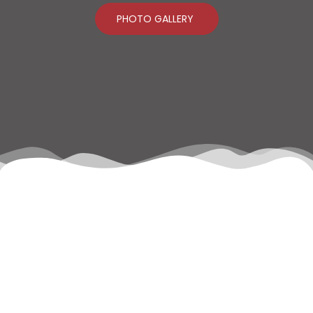
PHOTO GALLERY