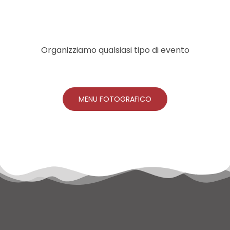
Organizziamo qualsiasi tipo di evento
MENU FOTOGRAFICO