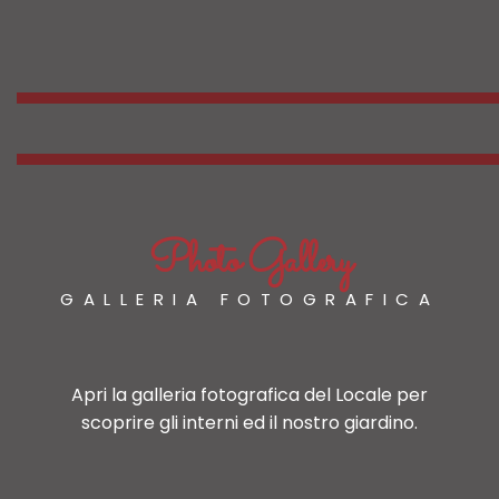
Photo Gallery
GALLERIA FOTOGRAFICA
Apri la galleria fotografica del Locale per
scoprire gli interni ed il nostro giardino.