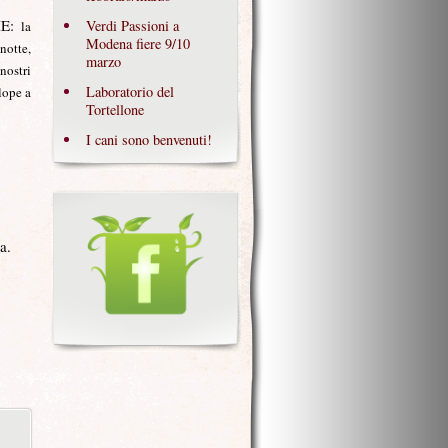
IE:
Verdi Passioni a
la
Modena fiere 9/10
 notte,
marzo
nostri
Laboratorio del
lope a
Tortellone
I cani sono benvenuti!
a.