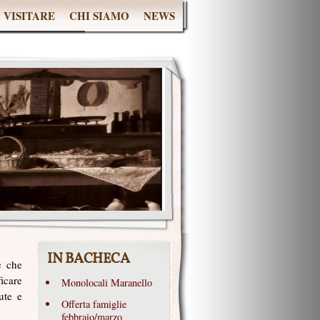
 VISITARE
CHI SIAMO
NEWS
IN BACHECA
e che
icare
Monolocali Maranello
ute e
Offerta famiglie
febbraio/marzo