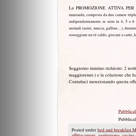
La PROMOZIONE ATTIVA PER
mansarda, composta da due camere triple 
indipendentemente se siete in 4, 5 o 6
animali (asini, mucca, galline…), durante
sorseggiare un té caldo, giocare a carte,
Soggiorno minimo richiesto: 2 notti
maggiorenni-) e la colazione che ha 
Contattaci menzionando questa offert
Pubblica
Pubblical
Pubblica
Posted under
bed and breakfast M
Invia con
affittacamere
,
agriturismo
,
cucina 