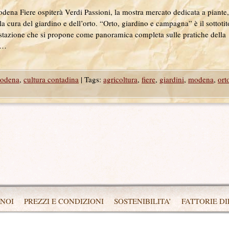
a Fiere ospiterà Verdi Passioni, la mostra mercato dedicata a piante,
r la cura del giardino e dell’orto. “Orto, giardino e campagna” è il sottotit
festazione che si propone come panoramica completa sulle pratiche della
e …
modena
,
cultura contadina
|
Tags:
agricoltura
,
fiere
,
giardini
,
modena
,
ort
 NOI
PREZZI E CONDIZIONI
SOSTENIBILITA’
FATTORIE D