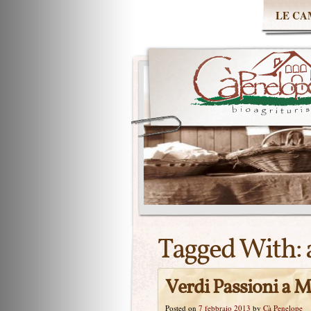
LE CA
Tagged With:
Verdi Passioni a 
Posted on
7 febbraio 2013
by
Cà Penelope